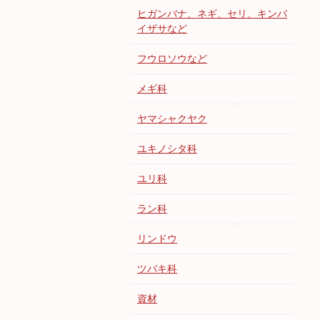
ヒガンバナ、ネギ、セリ、キンバ
イザサなど
フウロソウなど
メギ科
ヤマシャクヤク
ユキノシタ科
ユリ科
ラン科
リンドウ
ツバキ科
資材