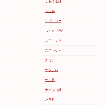
サトイモ科
シソ科
シダ、コケ
スイカズラ科
スギ、マツ
ススキなど
スミレ
ツツジ科
ツル系
ナデシコ科
バラ科