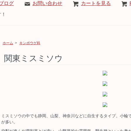
ブログ
お問い合わせ
カートを見る
す！
ホーム
>
キンポウゲ科
関東ミスミソウ
ミスミソウの中でも静岡、山梨、神奈川などに自生するタイプ。小輪
が多い。
交配が進んだ雪割草とは違い、山野草的な雰囲気、野生種といった趣