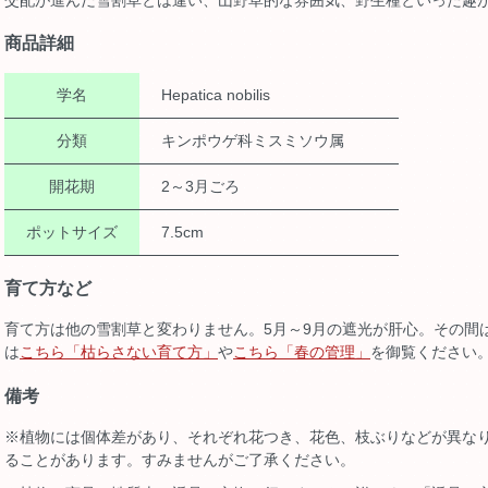
商品詳細
学名
Hepatica nobilis
分類
キンポウゲ科ミスミソウ属
開花期
2～3月ごろ
ポットサイズ
7.5cm
育て方など
育て方は他の雪割草と変わりません。5月～9月の遮光が肝心。その間
は
こちら「枯らさない育て方」
や
こちら「春の管理」
を御覧ください
備考
※植物には個体差があり、それぞれ花つき、花色、枝ぶりなどが異な
ることがあります。すみませんがご了承ください。