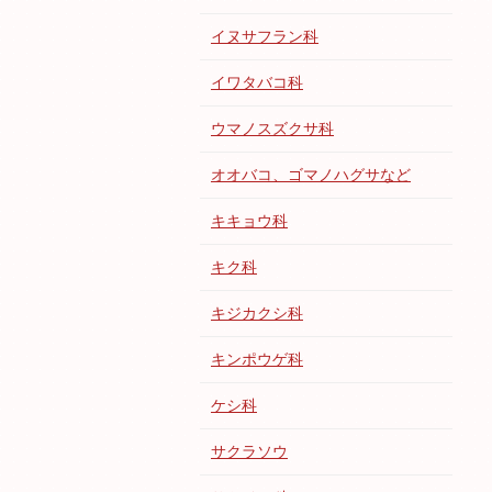
イヌサフラン科
イワタバコ科
ウマノスズクサ科
オオバコ、ゴマノハグサなど
キキョウ科
キク科
キジカクシ科
キンポウゲ科
ケシ科
サクラソウ