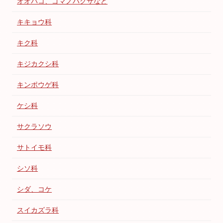
オオバコ、ゴマノハグサなど
キキョウ科
キク科
キジカクシ科
キンポウゲ科
ケシ科
サクラソウ
サトイモ科
シソ科
シダ、コケ
スイカズラ科