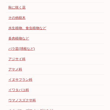
秋に咲く花
その他樹木
水生植物、食虫植物など
多肉植物など
バラ苗(球根など)
アジサイ科
アヤメ科
イヌサフラン科
イワタバコ科
ウマノスズクサ科