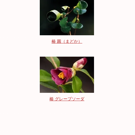
椿 圓（まどか）
椿 グレープソーダ