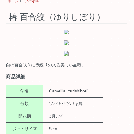
ホーム
>
ツバキ科
椿 百合絞（ゆりしぼり）
白の百合咲きに赤絞りの入る美しい品種。
商品詳細
学名
Camellia 'Yurishibori'
分類
ツバキ科ツバキ属
開花期
3月ごろ
ポットサイズ
9cm