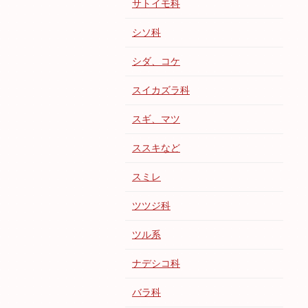
サトイモ科
シソ科
シダ、コケ
スイカズラ科
スギ、マツ
ススキなど
スミレ
ツツジ科
ツル系
ナデシコ科
バラ科