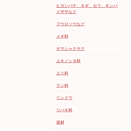
ヒガンバナ、ネギ、セリ、キンバ
イザサなど
フウロソウなど
メギ科
ヤマシャクヤク
ユキノシタ科
ユリ科
ラン科
リンドウ
ツバキ科
資材