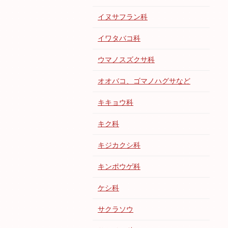
イヌサフラン科
イワタバコ科
ウマノスズクサ科
オオバコ、ゴマノハグサなど
キキョウ科
キク科
キジカクシ科
キンポウゲ科
ケシ科
サクラソウ