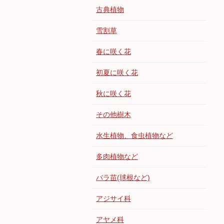
古典植物
雪割草
春に咲く花
初夏に咲く花
秋に咲く花
その他樹木
水生植物、食虫植物など
多肉植物など
バラ苗(球根など)
アジサイ科
アヤメ科