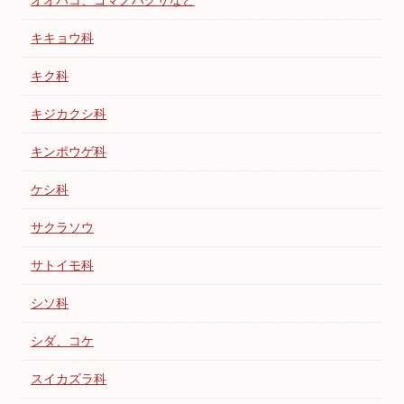
オオバコ、ゴマノハグサなど
キキョウ科
キク科
キジカクシ科
キンポウゲ科
ケシ科
サクラソウ
サトイモ科
シソ科
シダ、コケ
スイカズラ科