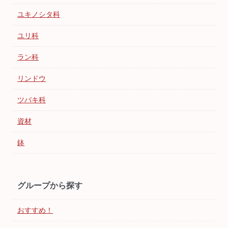
ユキノシタ科
ユリ科
ラン科
リンドウ
ツバキ科
資材
鉢
グループから探す
おすすめ！