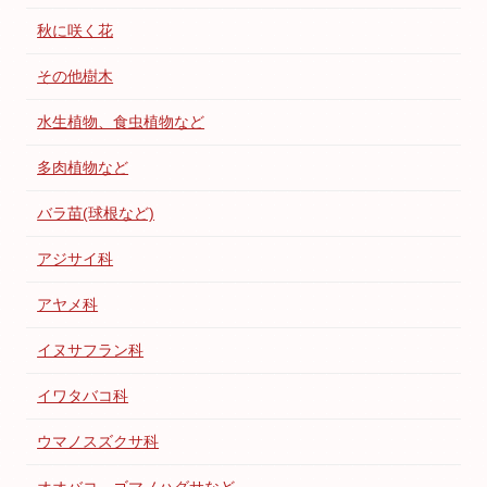
秋に咲く花
その他樹木
水生植物、食虫植物など
多肉植物など
バラ苗(球根など)
アジサイ科
アヤメ科
イヌサフラン科
イワタバコ科
ウマノスズクサ科