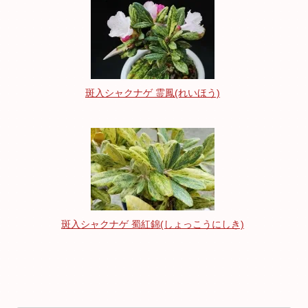
斑入シャクナゲ 霊鳳(れいほう)
斑入シャクナゲ 蜀紅錦(しょっこうにしき)