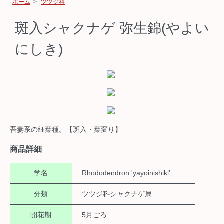
ホーム
>
ツツジ科
斑入シャクナゲ 弥生錦(やよい
にしき)
吾妻系の細葉種。【斑入・葉変り】
商品詳細
学名
Rhododendron 'yayoinishiki'
分類
ツツジ科シャクナゲ属
開花期
5月ごろ