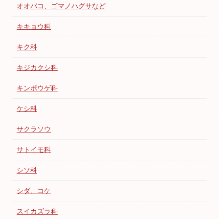
オオバコ、ゴマノハグサなど
キキョウ科
キク科
キジカクシ科
キンポウゲ科
ケシ科
サクラソウ
サトイモ科
シソ科
シダ、コケ
スイカズラ科