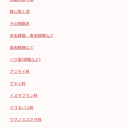
秋に咲く花
その他樹木
水生植物、食虫植物など
多肉植物など
バラ苗(球根など)
アジサイ科
アヤメ科
イヌサフラン科
イワタバコ科
ウマノスズクサ科