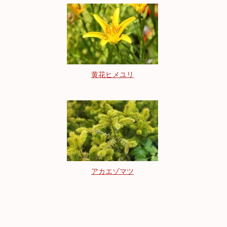
黄花ヒメユリ
アカエゾマツ