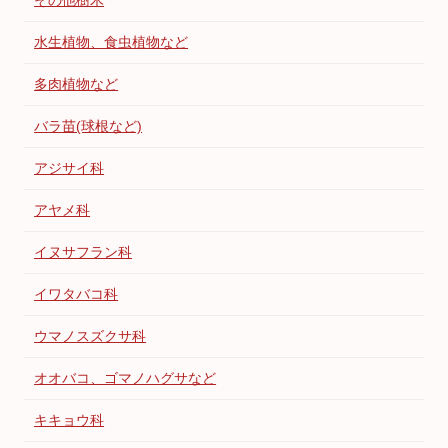
その他樹木
水生植物、食虫植物など
多肉植物など
バラ苗(球根など)
アジサイ科
アヤメ科
イヌサフラン科
イワタバコ科
ウマノスズクサ科
オオバコ、ゴマノハグサなど
キキョウ科