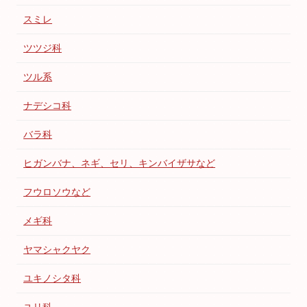
スミレ
ツツジ科
ツル系
ナデシコ科
バラ科
ヒガンバナ、ネギ、セリ、キンバイザサなど
フウロソウなど
メギ科
ヤマシャクヤク
ユキノシタ科