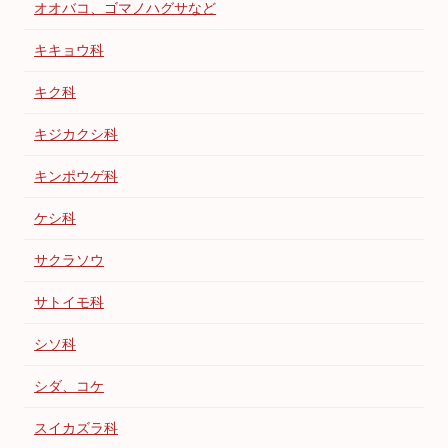
オオバコ、ゴマノハグサなど
キキョウ科
キク科
キジカクシ科
キンポウゲ科
ケシ科
サクラソウ
サトイモ科
シソ科
シダ、コケ
スイカズラ科