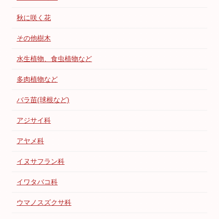
秋に咲く花
その他樹木
水生植物、食虫植物など
多肉植物など
バラ苗(球根など)
アジサイ科
アヤメ科
イヌサフラン科
イワタバコ科
ウマノスズクサ科