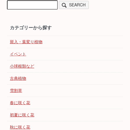
SEARCH
カテゴリーから探す
斑入・葉変り植物
イベント
小球根類など
古典植物
雪割草
春に咲く花
初夏に咲く花
秋に咲く花