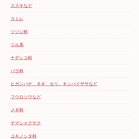
ススキなど
スミレ
ツツジ科
ツル系
ナデシコ科
バラ科
ヒガンバナ、ネギ、セリ、キンバイザサなど
フウロソウなど
メギ科
ヤマシャクヤク
ユキノシタ科