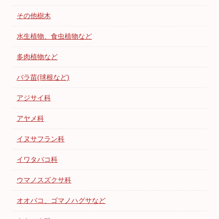
その他樹木
水生植物、食虫植物など
多肉植物など
バラ苗(球根など)
アジサイ科
アヤメ科
イヌサフラン科
イワタバコ科
ウマノスズクサ科
オオバコ、ゴマノハグサなど