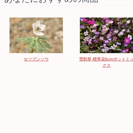
セツブンソウ
雪割草 標準花6cmポットミ
クス