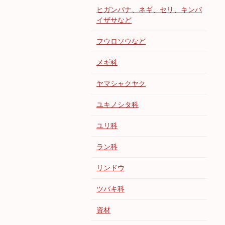
ヒガンバナ、ネギ、セリ、キンバ
イザサなど
フウロソウなど
メギ科
ヤマシャクヤク
ユキノシタ科
ユリ科
ラン科
リンドウ
ツバキ科
資材