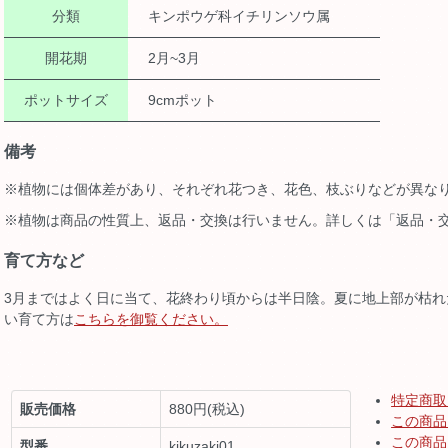
分類
キンポウゲ科イチリンソウ属
開花期
2月~3月
ポットサイズ
9cmポット
備考
※植物には個体差があり、それぞれ花つき、花色、枝ぶりなどが異な
※植物は商品の性質上、返品・交換は行いません。詳しくは「返品・
育て方など
3月まではよく日に当て、花終わり頃からは半日陰。夏に地上部が枯
い育て方は
こちらを御覧ください。
特定商取
販売価格
880円(税込)
この商品
この商品
型番
kikuzaki01