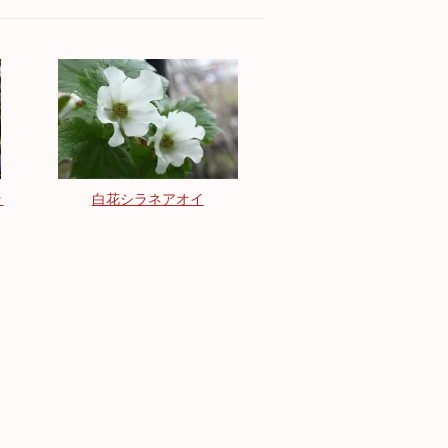
ッ
白花シラネアオイ