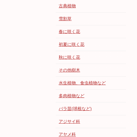
古典植物
雪割草
春に咲く花
初夏に咲く花
秋に咲く花
その他樹木
水生植物、食虫植物など
多肉植物など
バラ苗(球根など)
アジサイ科
アヤメ科