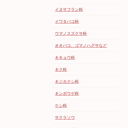
イヌサフラン科
イワタバコ科
ウマノスズクサ科
オオバコ、ゴマノハグサなど
キキョウ科
キク科
キジカクシ科
キンポウゲ科
ケシ科
サクラソウ