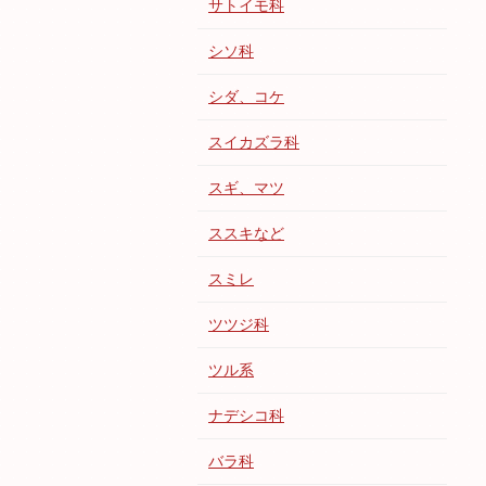
サトイモ科
シソ科
シダ、コケ
スイカズラ科
スギ、マツ
ススキなど
スミレ
ツツジ科
ツル系
ナデシコ科
バラ科