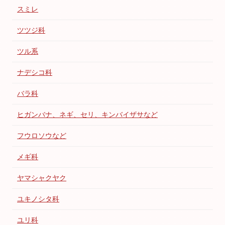
スミレ
ツツジ科
ツル系
ナデシコ科
バラ科
ヒガンバナ、ネギ、セリ、キンバイザサなど
フウロソウなど
メギ科
ヤマシャクヤク
ユキノシタ科
ユリ科