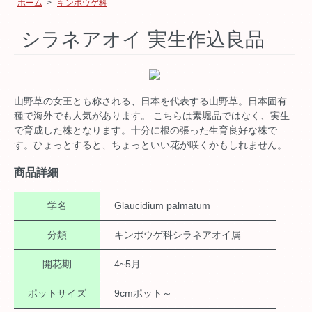
ホーム
>
キンポウゲ科
シラネアオイ 実生作込良品
山野草の女王とも称される、日本を代表する山野草。日本固有
種で海外でも人気があります。 こちらは素堀品ではなく、実生
で育成した株となります。十分に根の張った生育良好な株で
す。ひょっとすると、ちょっといい花が咲くかもしれません。
商品詳細
学名
Glaucidium palmatum
分類
キンポウゲ科シラネアオイ属
開花期
4~5月
ポットサイズ
9cmポット～