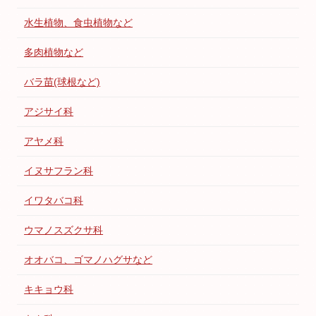
水生植物、食虫植物など
多肉植物など
バラ苗(球根など)
アジサイ科
アヤメ科
イヌサフラン科
イワタバコ科
ウマノスズクサ科
オオバコ、ゴマノハグサなど
キキョウ科